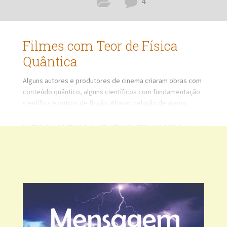
4
Filmes com Teor de Física
Quântica
Alguns autores e produtores de cinema criaram obras com
conteúdo quântico, alguns científicos com fundamentação
científica e outros de ficção. Abaixo, relação de alguns
filmes: O Túnel do Tempo O Segredo Quem Somos Nós
Operação Filadélfia Alta Frequência Efeito Borboleta 1, 2, 3
Voyager Viajantes do Tempo Contra o Tempo Arquivo X A
Máquina do Tempo Deja Vu Um Século em 43 Minutos De
volta para o Futuro 1, 2, 3 Lost Linha do Tempo Looper-
Assassinos do Futuro Em Algum Lugar do Passado