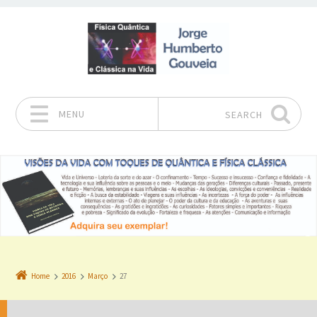
MENU
SEARCH
Skip to content
Home
2016
Março
27