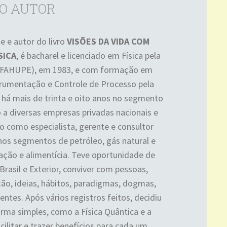
 O AUTOR
ite e autor do livro
VISÕES DA VIDA COM
SICA
, é bacharel e licenciado em Física pela
 (FAHUPE), em 1983, e com formação em
trumentação e Controle de Processo pela
 há mais de trinta e oito anos no segmento
a diversas empresas privadas nacionais e
o como especialista, gerente e consultor
 nos segmentos de petróleo, gás natural e
igação e alimentícia. Teve oportunidade de
Brasil e Exterior, conviver com pessoas,
ção, ideias, hábitos, paradigmas, dogmas,
rentes. Após vários registros feitos, decidiu
orma simples, como a Física Quântica e a
cilitar e trazer benefícios para cada um,