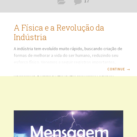
17
A Física e a Revolução da
Indústria
A indústria tem evoluído muito rápido, buscando criação de
formas de melhorar a vida do ser humano, reduzindo seu
esforço físico. Veremos a seguir registros importantes,
que têm evidenciado isso e a consequência da revolução
CONTINUE
→
da indústria. A palavra ciência tem sido muito citada no
momento. Este site, além do propósito de divulgação do
meu livro, propõe-se a mostrar em linguagem simples e de
fácil acesso, uma das áreas da ciência que se encontra no
dia a dia das pessoas, porém considerada muito difícil,
talvez