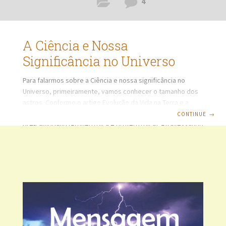
4
A Ciência e Nossa
Significância no Universo
Para falarmos sobre a Ciência e nossa significância no
Universo, primeiramente, vamos conhecer o tamanho dos
astros. Conforme o artigo Evolução da Vida na Terra e a
Física, o Planeta Terra passou por vários períodos, desde o
CONTINUE
→
pré-cambriano (Arqueozoica e proterozoica). Atravessando
os períodos Paleozoico, Mesozoico e Atual Cenozoico,
cujas datas estimadas cientificamente constam deste
website de acordo com informações de dados científicos.
Charles Darwin Em virtude da formação de dogmas
passados a cada ser humano desde a infância, a aceitação
de fundamentos da evolução