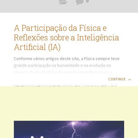
0
A Participação da Física e
Reflexões sobre a Inteligência
Artificial (IA)
Conforme vários artigos deste site, a Física sempre teve
grande participação na humanidade e na evolução no
planeta. O século XX foi de grande importância para a
evolução da ciência e tecnologia, a exemplo do
CONTINUE
→
desenvolvimento da energia nuclear. Usina Nuclear para
Geração de Energia Elétrica Ela é aplicável para geração de
energia, diagnósticos para doenças de tratamentos
complexos, criação de novos medicamentos etc. Aparelho
de Ressonância Magnética Também houve o
desenvolvimento do laser, sondas espaciais para
exploração do universo, satélites artificiais, aceleradores
de partículas,