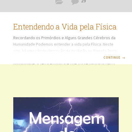
29
Entendendo a Vida pela Física
Recordando os Primórdios e Alguns Grandes Cérebros da
Humanidade Podemos entender a vida pela Física. Neste
site, há uma rápida descrição da evolução no Planeta Terra.
Antes da presença de seres vivos e da própria
CONTINUE
→
humanidade, a Terra evoluiu até que fosse habitada pelos
seres humanos, tendo a evolução se tornado movida por
fatores, como alterações climáticas, ambientais,
curiosidade, fuga das intempéries, necessidade de
preservação da espécie humana, busca de melhorias,
proteção de si, dos grupos, sobrevivência, evolução
cultural, intelectual e acasos. Nos primórdios, não