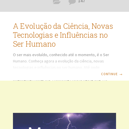
147
A Evolução da Ciência, Novas
Tecnologias e Influências no
Ser Humano
O ser mais evoluído, conhecido até o momento, é o Ser
Humano. Conheça agora a evolução da ciência, novas
tecnologias e influências no ser humano. Até onde
conhecemos, o ser humano é a forma de vida mais
CONTINUE
→
inteligente conhecida, conforme consta deste site. Os
cientistas estimam que o Universo tenha aproximadamente
13,5 bilhões de anos e a Terra 4,5 bilhões de anos. O homo
sapiens está presente há aproximadamente 300 mil anos. À
medida que a tecnologia e meios científicos de
identificação vão se aprimorando,