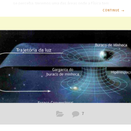
se perceba. Veremos uma das áreas onde a Física tem
direta e, indiretamente, muitas aplicações. Trata-se de
CONTINUE
→
indústrias do petróleo que, por natureza, agrega valores
econômicos altos, desenvolvimento tecnológico e de
pessoal, tendo em vista exigir pessoal com alto
conhecimento e dispositivos de alta tecnologia. Por ter
aplicações diversas e estar praticamente em todas as
atividades do planeta, veremos de forma histórica, origem,
formação, fases,
7