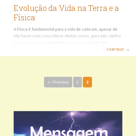
Evolução da Vida na Terra e a
Física
A Física é fundamental para a vida de cada um, apesar de
não haver esta consciência. Muitas vezes, gera até calafrio
nas pessoas, principalmente pela necessidade das
formulações matemáticas complexas, para analisar,
CONTINUE
→
mensurar e comprovar os fenômenos físicos e tirar deles
proveitos e benefícios individuais e coletivos. Como
ciência da natureza, a Física é a base para todas as outras
Navegação de artigos
ciências, dando fundamentação para entendermos como
← Previous
1
2
funcionam as coisas no nosso Planeta e no Universo,
tornando mais fácil entender a natureza humana e os
fenômenos