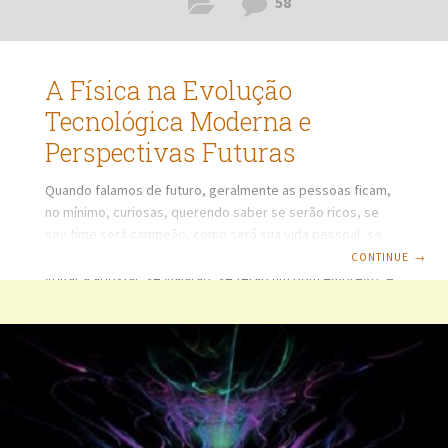
58
A Física na Evolução
Tecnológica Moderna e
Perspectivas Futuras
Quando falamos de futuro, geralmente as pessoas ficam,
no mínimo, curiosas, querendo saber se serão ricos, se
seu time será campeão, como será sua vida pessoal, se
viverão muitos anos, os números de resultados lotéricos e
CONTINUE
→
voltar a apostar, se viajarão, se terão um bom emprego, e
muitas outras coisas. A teoria da Relatividade Geral de
Einstein permite estabelecer a possibilidade de viagem ao
futuro, no entanto, referente ao passado, cria uma situação
complexa, pois existe um elemento fundamental que é a
impossibilidade de alterar a história,