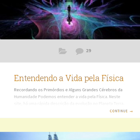
29
Entendendo a Vida pela Física
Recordando os Primórdios e Alguns Grandes Cérebros da
Humanidade Podemos entender a vida pela Física. Neste
site, há uma rápida descrição da evolução no Planeta Terra.
Antes da presença de seres vivos e da própria
CONTINUE
→
humanidade, a Terra evoluiu até que fosse habitada pelos
seres humanos, tendo a evolução se tornado movida por
fatores, como alterações climáticas, ambientais,
curiosidade, fuga das intempéries, necessidade de