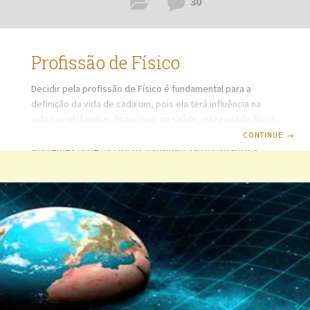
30
Profissão de Físico
Decidir pela profissão de Físico é fundamental para a
definição da vida de cada um, pois ela terá influência na
vida social, familiar, financeira, na saúde, integridade física,
realização pessoal, entre muitos outros fatores. Alguns
CONTINUE
→
ambientes onde os Físicos trabalham são mostrados a
seguir: OPÇÃO POR SE FORMAR EM FÍSICA O estudante de
Física na graduação, muitas vezes, tem o curso confundido
com Educação Física, por terceiros. Na graduação
universitária, o curso pode ser encontrado nas
modalidades de Licenciatura, com objetivo de formar
professores para área de