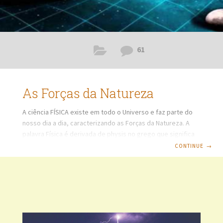
61
As Forças da Natureza
A ciência FÍSICA existe em todo o Universo e faz parte do
nosso dia a dia, caracterizando as Forças da Natureza. A
palavra Física é derivada de physis no grego que significa
Natureza. Mesmo que não observemos, aparece no
CONTINUE
→
cotidiano ao caminharmos, andarmos de bicicleta,
automóveis, trens, metrôs, automóveis, aviões,
embarcações fluviais, helicópteros, submarinos, foguetes,
sondas espaciais e tudo o que nos cerca, tanto em nosso
planeta, quanto no Universo. Veremos a seguir as forças
conhecidas que regem o Universo. FORÇAS DA NATUREZA
FORÇA GRAVITACIONAL É