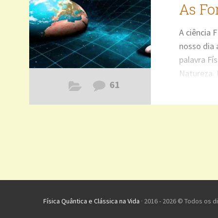
As Fo
A ciência 
nosso dia 
palavra Fí
Natureza.
61
cotidiano 
automóveis
embarcaçõe
foguetes, 
em nosso p
as forças
NATUREZA
Física Quântica e Clássica na Vida
· 2016 - 2026 © Todos os d