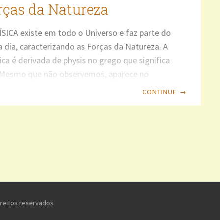
rças da Natureza
FÍSICA existe em todo o Universo e faz parte do
a dia, caracterizando as Forças da Natureza. A
sica é derivada de physis no grego que significa
 Mesmo que não observemos, aparece no
ao caminharmos, andarmos de bicicleta,
CONTINUE
→
, trens, metrôs, automóveis, aviões,
s fluviais, helicópteros, submarinos,
sondas espaciais e tudo o que nos cerca, tanto
laneta, quanto no Universo. Veremos a seguir
 conhecidas que regem o Universo. FORÇAS DA
 FORÇA GRAVITACIONAL É
ireitos reservados