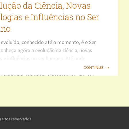
lução da Ciência, Novas
ogias e Influências no Ser
no
 evoluído, conhecido até o momento, é o Ser
nheça agora a evolução da ciência, novas
s e influências no ser humano. Até onde
s, o ser humano é a forma de vida mais
CONTINUE
→
e conhecida, conforme consta deste site. Os
 estimam que o Universo tenha
mente 13,5 bilhões de anos e a Terra 4,5
 anos. O homo sapiens está presente há
amente 300 mil anos. À medida que a
 e meios científicos de identificação vão se
ireitos reservados
do,