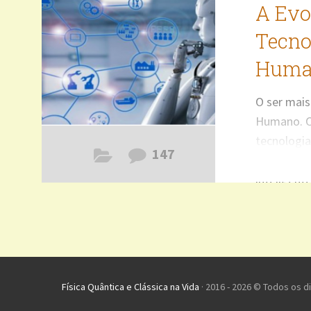
A Evo
Tecnol
Huma
O ser mais
Humano. Co
tecnologia
147
conhecemo
inteligent
cientistas
aproximada
bilhões de
aproximad
tecnologia
Física Quântica e Clássica na Vida
· 2016 - 2026 © Todos os d
aprimoran