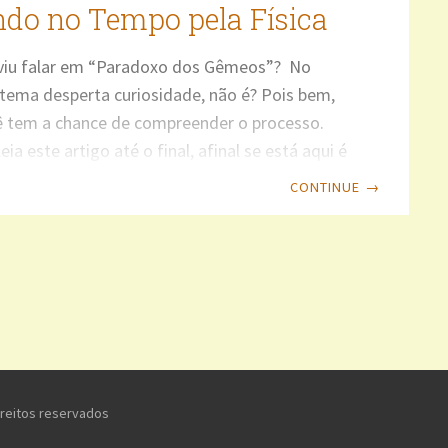
ndo no Tempo pela Física
uviu falar em “Paradoxo dos Gêmeos”? No
tema desperta curiosidade, não é? Pois bem,
ê tem a chance de compreender o processo.
eia este artigo até o final, afinal se está aqui é
ísica é empolgante e intrigante também para
CONTINUE
→
sico alemão Albert Einstein, nascido em 1879 e
m 1955, estabeleceu em 1905 a Teoria da
de Restrita ou Especial, originando a: Onde: E =
nvertida m = massa do corpo ou matéria
ireitos reservados