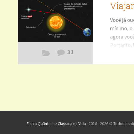
Viaja
Você já o
mínimo, o 
agora voc
Portanto, l
31
porque a F
você. O Fí
falecido e
Relativida
Energia co
Física Quântica e Clássica na Vida
· 2016 - 2026 © Todos os d