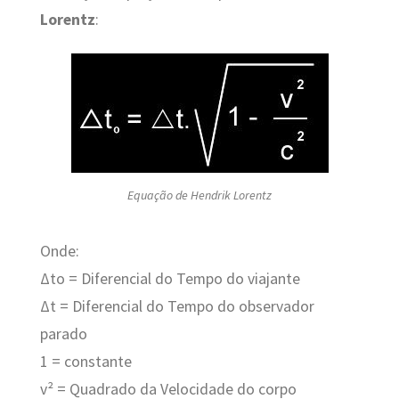
Lorentz
:
Equação de Hendrik Lorentz
Onde:
Δtο = Diferencial do Tempo do viajante
Δt = Diferencial do Tempo do observador
parado
1 = constante
v² = Quadrado da Velocidade do corpo