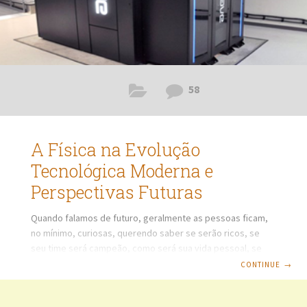
58
A Física na Evolução
Tecnológica Moderna e
Perspectivas Futuras
Quando falamos de futuro, geralmente as pessoas ficam,
no mínimo, curiosas, querendo saber se serão ricos, se
seu time será campeão, como será sua vida pessoal, se
viverão muitos anos, os números de resultados lotéricos e
CONTINUE
→
voltar a apostar, se viajarão, se terão um bom emprego, e
muitas outras coisas. A teoria da Relatividade Geral de