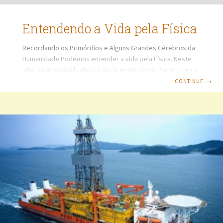
Entendendo a Vida pela Física
Recordando os Primórdios e Alguns Grandes Cérebros da
Humanidade Podemos entender a vida pela Física. Neste
site, há uma rápida descrição da evolução no Planeta Terra.
Antes da presença de seres vivos e da própria
CONTINUE
→
humanidade, a Terra evoluiu até que fosse habitada pelos
seres humanos, tendo a evolução se tornado movida por
fatores, como alterações climáticas, ambientais,
curiosidade, fuga das intempéries, necessidade de
preservação da espécie humana, busca de melhorias,
proteção de si, dos grupos, sobrevivência, evolução
cultural, intelectual e acasos. Nos primórdios, não