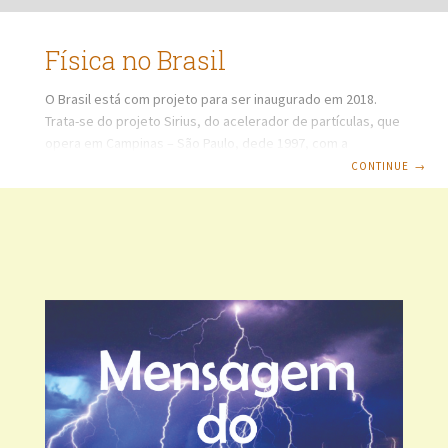
Física no Brasil
O Brasil está com projeto para ser inaugurado em 2018.
Trata-se do projeto Sirius, do acelerador de partículas, que
opera em Campinas – São Paulo, dede 1997, com a
finalidade de ser um dos maiores centros de excelência no
CONTINUE
→
mundo, para aplicação e utilização da luz de sincrotron, que
é de intensa radiação eletromagnética, produzida por
elétrons de grande energia, provocada por um acelerador
de partículas. Nessa situação, a luz possui faixa de
espectro eletromagnético fora do campo da luz visível,
permitindo a avaliação de