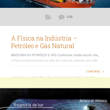
106
A Física na Indústria –
Petróleo e Gás Natural
INDÚSTRIA DO PETRÓLEO E GÁS Conforme citado neste site,
a Física está presente na vida de cada um, mesmo que não
se perceba. Veremos uma das áreas onde a Física tem
direta e, indiretamente, muitas aplicações. Trata-se de
CONTINUE
→
indústrias do petróleo que, por natureza, agrega valores
econômicos altos, desenvolvimento tecnológico e de
pessoal, tendo em vista exigir pessoal com alto
conhecimento e dispositivos de alta tecnologia. Por ter
aplicações diversas e estar praticamente em todas as
atividades do planeta, veremos de forma histórica, origem,
formação, fases,