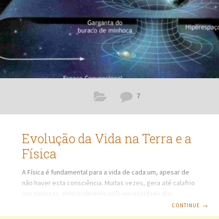
7
Evolução da Vida na Terra e a
Física
A Física é fundamental para a vida de cada um, apesar de
não haver esta consciência. Muitas vezes, gera até calafrio
nas pessoas, principalmente pela necessidade das
formulações matemáticas complexas, para analisar,
CONTINUE
→
mensurar e comprovar os fenômenos físicos e tirar deles