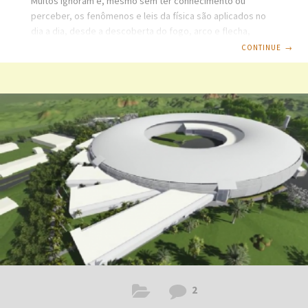
Muitos ignoram e, mesmo sem ter conhecimento ou
perceber, os fenômenos e leis da física são aplicados no
dia a dia, desde a descoberta do fogo, arco e flecha,
experiência com barra de âmbar e pedaço de seda da
CONTINUE
→
eletricidade estática, teste com eletroscópio, visualização
das estrelas, criação da máquina a vapor, motor à
explosão, proporcionando a criação dos automóveis, o ato
de acionar um interruptor, sistemas de refrigeração,
construções de pontes, edifícios, geração de energia
elétrica pelos diversos meios, ouvir músicas, sistemas de
transmissões
2