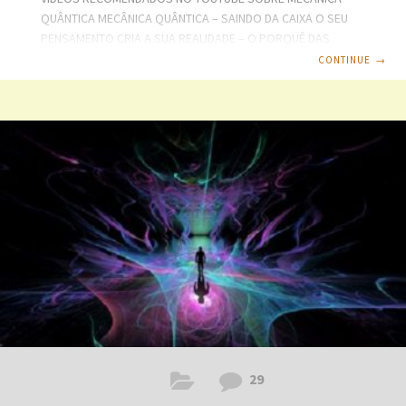
QUÂNTICA MECÂNICA QUÂNTICA – SAINDO DA CAIXA O SEU
PENSAMENTO CRIA A SUA REALIDADE – O PORQUÊ DAS
COISAS O PASSADO, O PRESENTE E O FUTURO NÃO EXISTEM
CONTINUE
→
QUARTA DIMENSÃO ALÉM DO COSMOS – MECÂNICA
QUÂNTICA TEORIA DAS SUPER CORDAS TEORIA DAS CORDAS
– UNIVERSO ELEGANTE MISTÉRIOS DO UNIVERSO – BURACOS
NEGROS VIAGEM NO TEMPO COSMOS – MECÂNICA QUÂNTICA
COMPUTADOR QUÂNTICO, TUDO SOBRE UNIVERSO –
BURACOS CÓSMICOS DISCOVERY SCIENCE – BURACOS
NEGROS O UNIVERSO – A VELOCIDADE DA LUZ
29